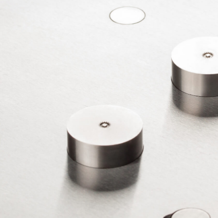
Accueil
Qui sommes-nous ?
Historique
Politique RH
Accès
Contact
Recrutement
Actualités