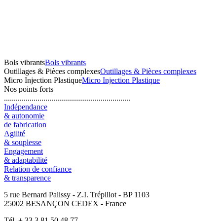
Bols vibrants
Bols vibrants
Outillages & Pièces complexes
Outillages & Pièces complexes
Micro Injection Plastique
Micro Injection Plastique
Nos points forts
................................................................
Indépendance
& autonomie
de fabrication
Agilité
& souplesse
Engagement
& adaptabilité
Relation de confiance
& transparence
5 rue Bernard Palissy - Z.I. Trépillot - BP 1103
25002 BESANÇON CEDEX - France
Tél. + 33 3 81 50 48 77